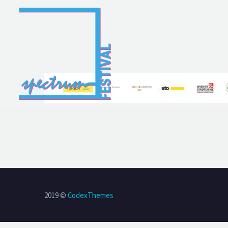
2019 ©
CodexThemes