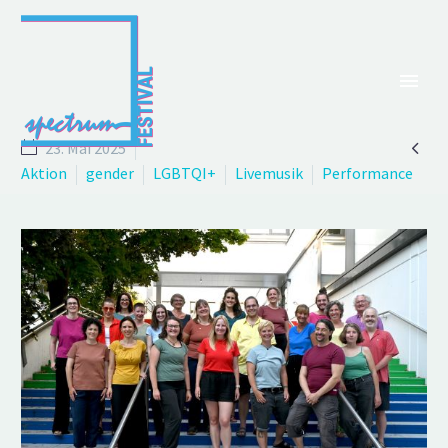

23. Mai 2025
Aktion
gender
LGBTQI+
Livemusik
Performance