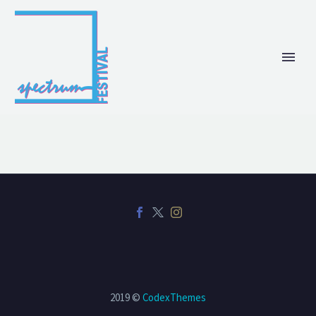
2019 ©
CodexThemes