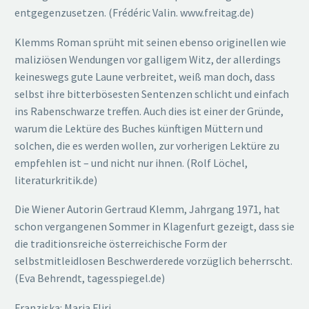
entgegenzusetzen. (Frédéric Valin. www.freitag.de)
Klemms Roman sprüht mit seinen ebenso originellen wie
maliziösen Wendungen vor galligem Witz, der allerdings
keineswegs gute Laune verbreitet, weiß man doch, dass
selbst ihre bitterbösesten Sentenzen schlicht und einfach
ins Rabenschwarze treffen. Auch dies ist einer der Gründe,
warum die Lektüre des Buches künftigen Müttern und
solchen, die es werden wollen, zur vorherigen Lektüre zu
empfehlen ist – und nicht nur ihnen. (Rolf Löchel,
literaturkritik.de)
Die Wiener Autorin Gertraud Klemm, Jahrgang 1971, hat
schon vergangenen Sommer in Klagenfurt gezeigt, dass sie
die traditionsreiche österreichische Form der
selbstmitleidlosen Beschwerderede vorzüglich beherrscht.
(Eva Behrendt, tagesspiegel.de)
Franziska: Maria Fliri